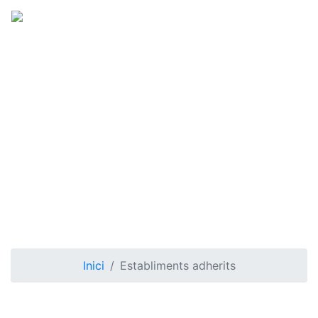
Establiments
adherits
Inici
Establiments adherits